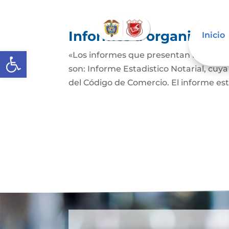
Informes a organismos 
Inicio
Abrir barra de herramientas
«Los informes que presentan los Señor
son: Informe Estadistico Notarial, cuya
del Código de Comercio. El informe es