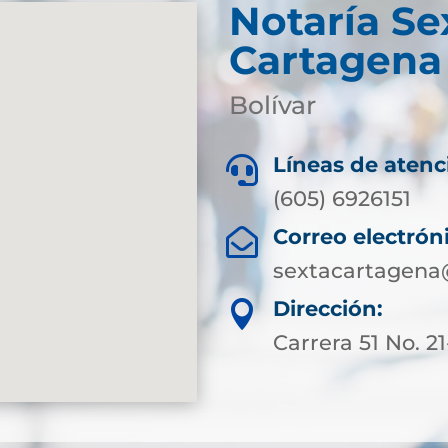
Notaría Se
Cartagena 
Bolívar
Líneas de atenc

(605) 6926151
Correo electrón

sextacartagena
Dirección:

Carrera 51 No. 2