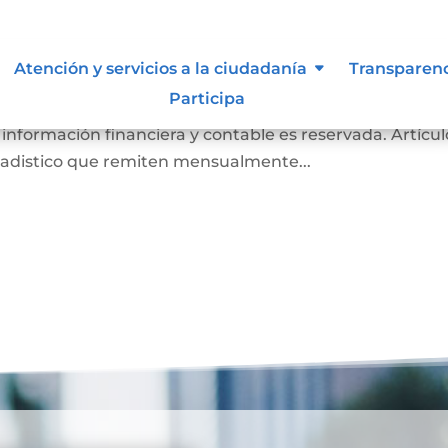
de inspección, vigilancia y contr
Atención y servicios a la ciudadanía
Transparen
Participa
es Notarios a la Superintendencia de Notariado y Regi
 información financiera y contable es reservada. Artícul
tadistico que remiten mensualmente...