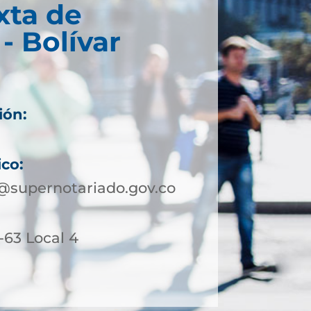
xta de
- Bolívar
ión:
ico:
@supernotariado.gov.co
1-63 Local 4