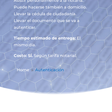
Asistir personalmente a la notaría.
Puede hacerse también a domicilio.
Llevar la cédula de ciudadanía.
Llevar el documento que se va a
autenticar.
Tiempo estimado de entrega:
El
mismo día.
Costo: SÍ.
Según tarifa notarial.
Home
Autenticación
9