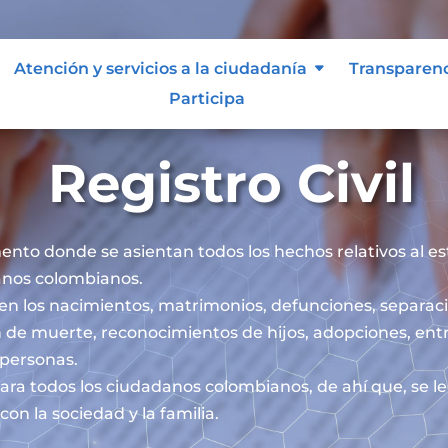
Atención y servicios a la ciudadanía
Transparen
Participa
Registro Civil
mento donde se asientan todos los hechos relativos al esta
danos colombianos.
iben los nacimientos, matrimonios, defunciones, separaci
 de muerte, reconocimientos de hijos, adopciones, ent
s personas.
l para todos los ciudadanos colombianos, de ahí que, se 
on la sociedad y la familia.