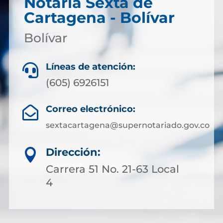
Notaría Sexta de
Cartagena - Bolívar
Bolívar
Líneas de atención:

(605) 6926151
Correo electrónico:

sextacartagena@supernotariado.gov.co
Dirección:

Carrera 51 No. 21-63 Local
4