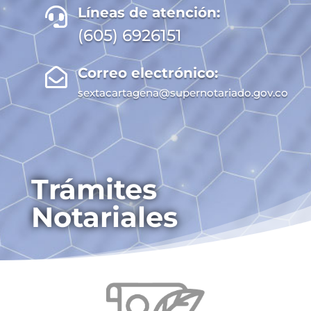
Líneas de atención:

(605) 6926151
Correo electrónico:

sextacartagena@supernotariado.gov.co
Trámites
Notariales