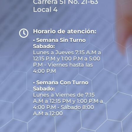
Carrera 51 No. 21-63
dinámica que no se cae apenas
Local 4
pasa el efecto inicial. Si el foco está
en mirar el juego sin ruido
comercial alrededor,
piggy tap
Horario de atención:

demo
tiene sentido dentro de ese
• Semana Sin Turno
enfoque.
Sabado:
Lunes a Jueves 7:15 A.M a
12:15 P.M y 1:00 P.M a 5:00
P.M - Viernes hasta las
4:00 P.M
• Semana Con Turno
Sabado:
Lunes a Viernes de 7:15
A.M a 12:15 PM y 1:00 P.M a
4:00 P.M • Sábado 8:00
A.M a 12:00