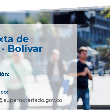
xta de
- Bolívar
ión:
ico:
@supernotariado.gov.co