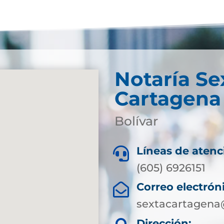
Notaría Se
Cartagena 
Bolívar
Líneas de atenc

(605) 6926151
Correo electrón

sextacartagena
Dirección: