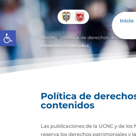
Inicio
Abrir barra de herramientas
Home
Política de derechos de autor y/
9
sobre los contenidos
Política de derechos
contenidos
Las publicaciones de la UCNC y de los 
reserva los derechos patrimoniales y l