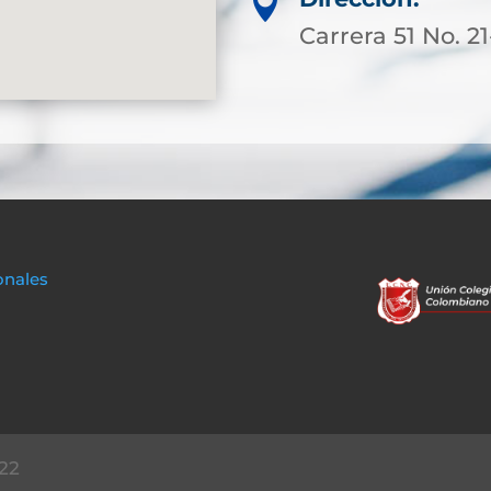

Carrera 51 No. 2
onales
22