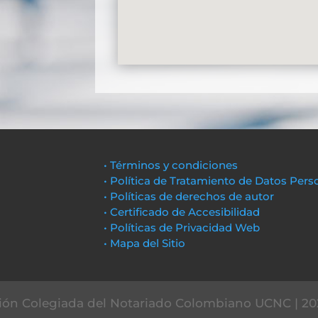
• Términos y condiciones
• Política de Tratamiento de Datos Pers
• Políticas de derechos de autor
• Certificado de Accesibilidad
• Políticas de Privacidad Web
• Mapa del Sitio
ón Colegiada del Notariado Colombiano UCNC | 20