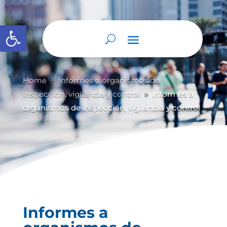
Abrir barra de herramientas
Home
Informes a organismos de
9
inspección, vigilancia y control
Informes a
9
organismos de inspección, vigilancia y control
Informes a