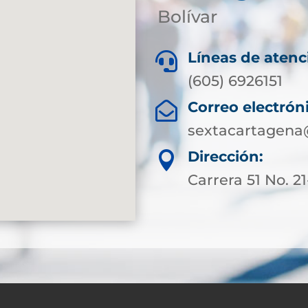
Bolívar
Líneas de atenc

(605) 6926151
Correo electrón

sextacartagena
Dirección:

Carrera 51 No. 2