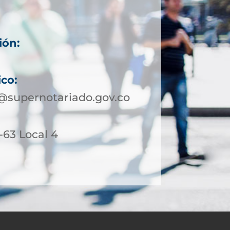
ión:
ico:
@supernotariado.gov.co
1-63 Local 4