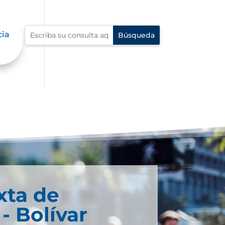
cia
xta de
- Bolívar