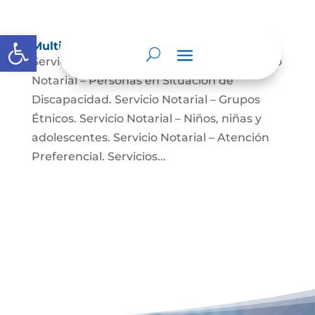
Abrir barra de herramientas
Multimedia
Servicio Notarial – Fuerzas Militares. Servicio
Notarial – Personas en Situación de
Discapacidad. Servicio Notarial – Grupos
Étnicos. Servicio Notarial – Niños, niñas y
adolescentes. Servicio Notarial – Atención
Preferencial. Servicios...