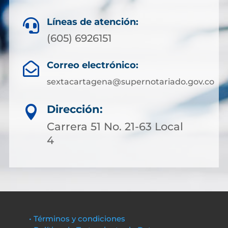
Líneas de atención:

(605) 6926151
Correo electrónico:

sextacartagena@supernotariado.gov.co
Dirección:

Carrera 51 No. 21-63 Local
4
• Términos y condiciones