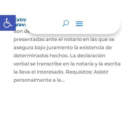
Abrir barra de herramientas
Extra-proceso o declaración bajo la
gravedad de juramento
Son declaraciones verbales o escritas
presentadas ante el notario en las que se
asegura bajo juramento la existencia de
determinados hechos. La declaración
verbal se transcribe en la notaría y la escrita
la lleva el interesado. Requisitos: Asistir
personalmente a la...