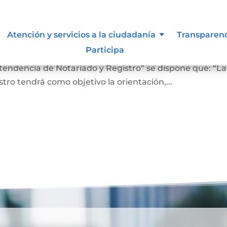
 lo vigilan
Atención y servicios a la ciudadanía
Transparen
Participa
ro En el Artículo 4 del Decreto 2723 de 2014, “Por el cu
ntendencia de Notariado y Registro” se dispone que: “La
ro tendrá como objetivo la orientación,...