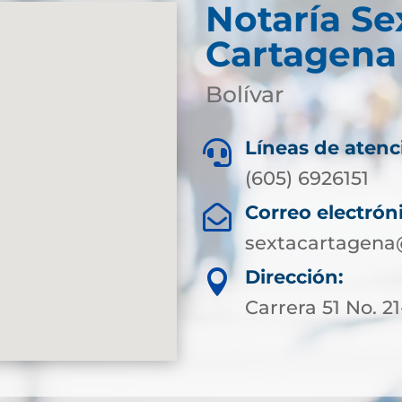
Notaría Se
Cartagena 
Bolívar
Líneas de atenc

(605) 6926151
Correo electrón

sextacartagena
Dirección:

Carrera 51 No. 2