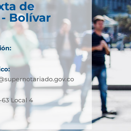
xta de
- Bolívar
ión:
ico:
@supernotariado.gov.co
1-63 Local 4