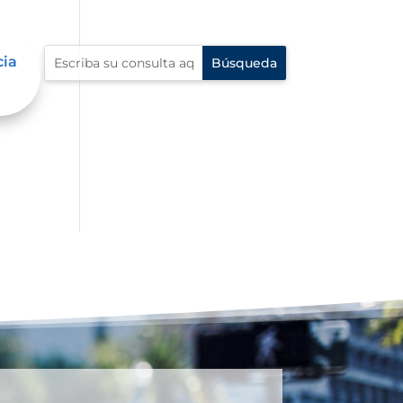
cia
al