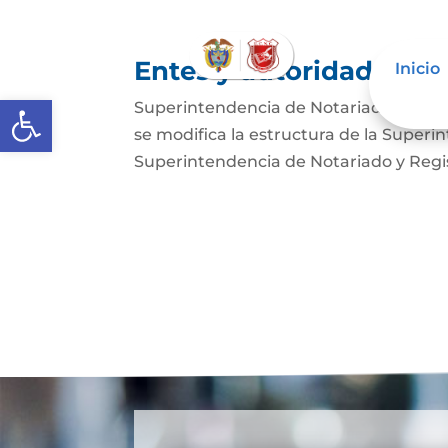
Entes y autoridades que
Inicio
Abrir barra de herramientas
Superintendencia de Notariado y Regist
se modifica la estructura de la Superi
Superintendencia de Notariado y Regist