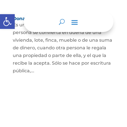
Abrir barra de herramientas
Donación
Es uno de los contratos cuyo fin es que una
persona se convierta en dueña de una
vivienda, lote, finca, mueble o de una suma
de dinero, cuando otra persona le regala
una propiedad o parte de ella, y el que la
recibe la acepta. Sólo se hace por escritura
pública,...