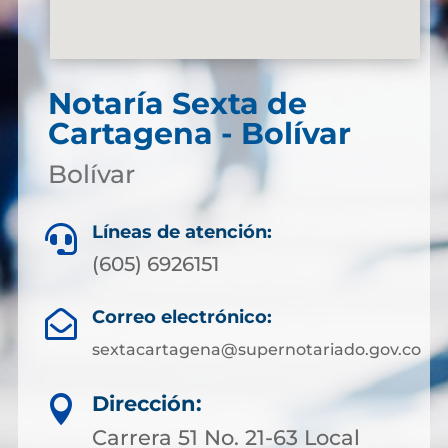
Notaría Sexta de
Cartagena - Bolívar
Bolívar
Líneas de atención:

(605) 6926151
Correo electrónico:

sextacartagena@supernotariado.gov.co
Dirección:

Carrera 51 No. 21-63 Local