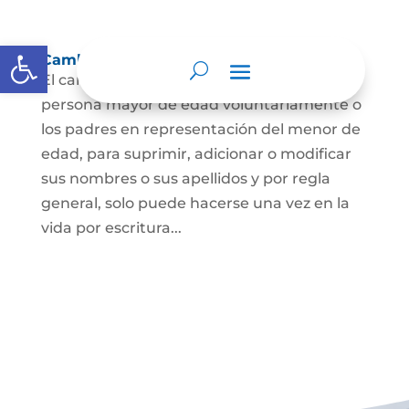
Abrir barra de herramientas
Cambio Nombre
El cambio de nombre lo podrá hacer la
persona mayor de edad voluntariamente o
los padres en representación del menor de
edad, para suprimir, adicionar o modificar
sus nombres o sus apellidos y por regla
general, solo puede hacerse una vez en la
vida por escritura...