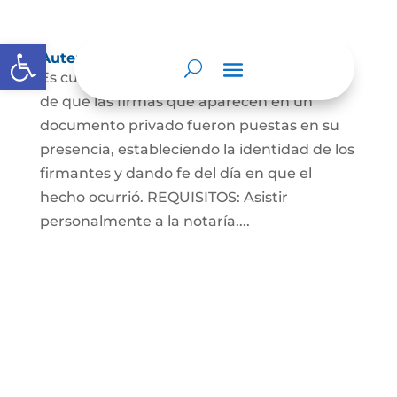
Abrir barra de herramientas
Autenticaciones
Es cuando el notario da testimonio escrito
de que las firmas que aparecen en un
documento privado fueron puestas en su
presencia, estableciendo la identidad de los
firmantes y dando fe del día en que el
hecho ocurrió. REQUISITOS: Asistir
personalmente a la notaría....