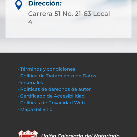
Dirección:

Carrera 51 No. 21-63 Local
4
• Términos y condiciones
• Política de Tratamiento de Datos
Personales
• Políticas de derechos de autor
• Certificado de Accesibilidad
• Políticas de Privacidad Web
• Mapa del Sitio