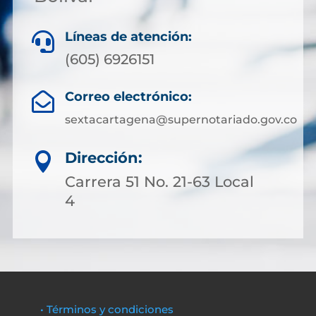
Líneas de atención:

(605) 6926151
Correo electrónico:

sextacartagena@supernotariado.gov.co
Dirección:

Carrera 51 No. 21-63 Local
4
• Términos y condiciones