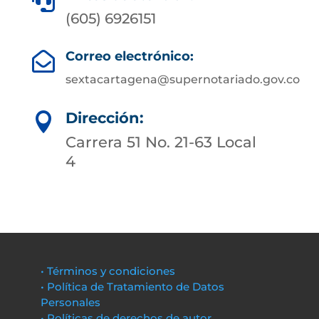

(605) 6926151
Correo electrónico:

sextacartagena@supernotariado.gov.co
Dirección:

Carrera 51 No. 21-63 Local
4
• Términos y condiciones
• Política de Tratamiento de Datos
Personales
• Políticas de derechos de autor